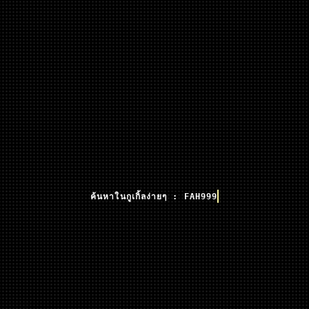
ค้นหาในกูเกิ้ลง่ายๆ : FAH999